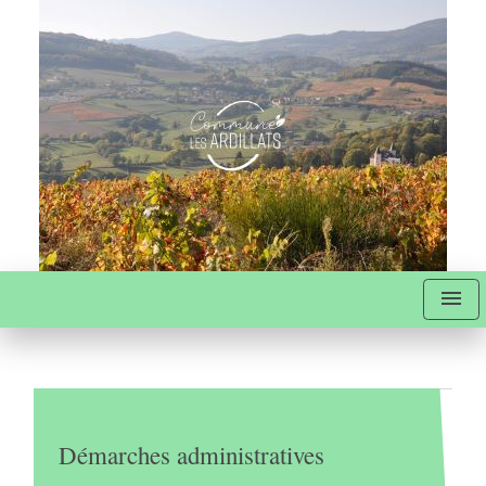
menu
Démarches administratives