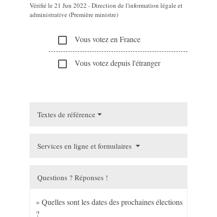
Vérifié le 21 Jun 2022 - Direction de l'information légale et
administrative (Première ministre)
Vous votez en France
check_box_outline_blank
Vous votez depuis l'étranger
check_box_outline_blank
Textes de référence
Services en ligne et formulaires
Questions ? Réponses !
Quelles sont les dates des prochaines élections
?