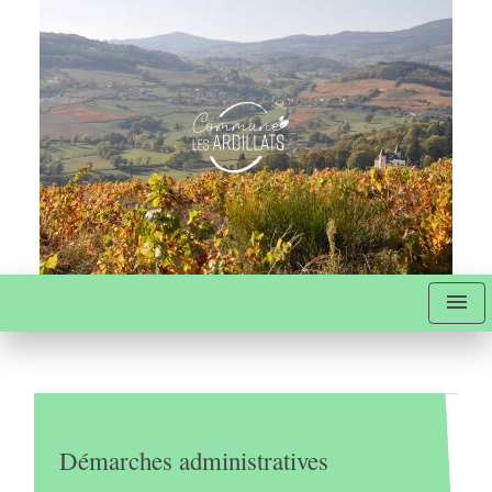
menu
Démarches administratives