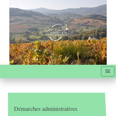
menu
Démarches administratives