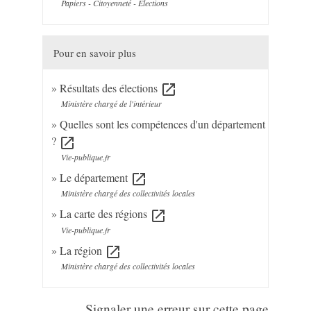
Papiers - Citoyenneté - Élections
Pour en savoir plus
Résultats des élections
open_in_new
Ministère chargé de l'intérieur
Quelles sont les compétences d'un département
?
open_in_new
Vie-publique.fr
Le département
open_in_new
Ministère chargé des collectivités locales
La carte des régions
open_in_new
Vie-publique.fr
La région
open_in_new
Ministère chargé des collectivités locales
Signaler une erreur sur cette page