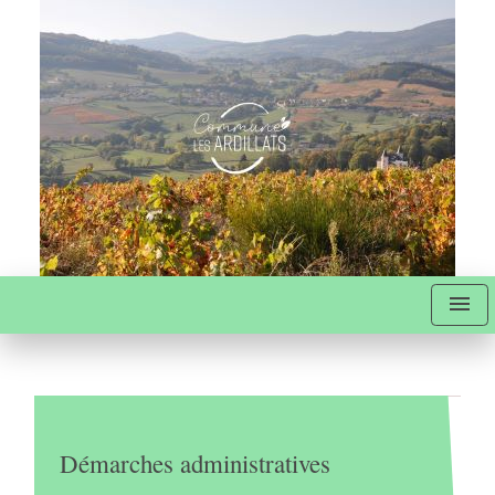
menu
Démarches administratives