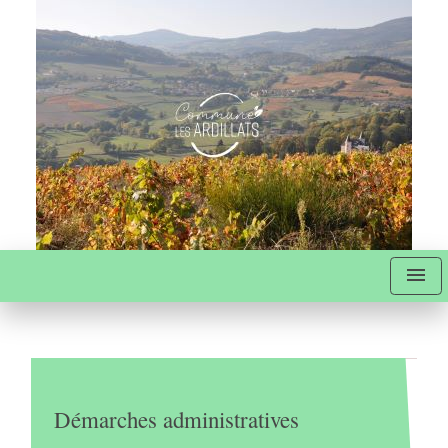
menu
Démarches administratives