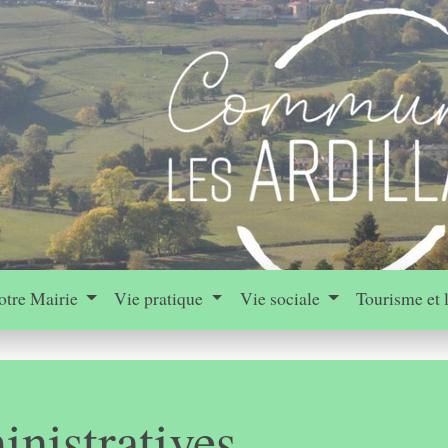
otre Mairie
Vie pratique
Vie sociale
Tourisme et 
nistratives