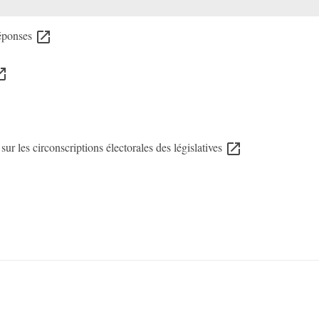
réponses
open_in_new
in_new
sur les circonscriptions électorales des législatives
open_in_new