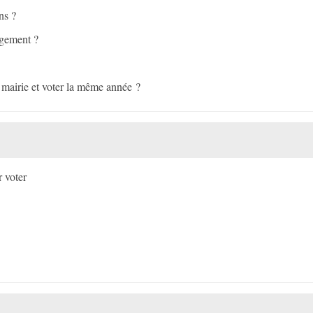
ns ?
agement ?
ne mairie et voter la même année ?
r voter
n