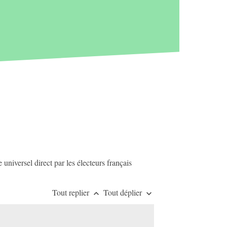
 universel direct par les électeurs français
Tout replier
Tout déplier
keyboard_arrow_up
keyboard_arrow_down