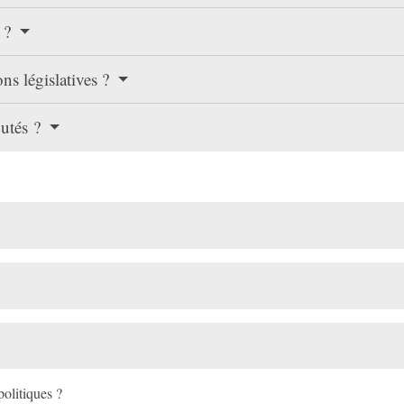
e ?
ons législatives ?
putés ?
politiques ?