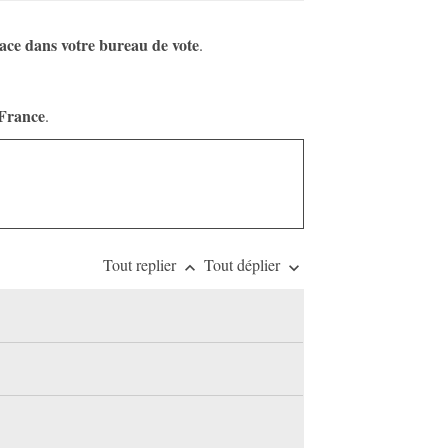
lace dans votre bureau de vote
.
 France
.
Tout replier
Tout déplier
keyboard_arrow_up
keyboard_arrow_down