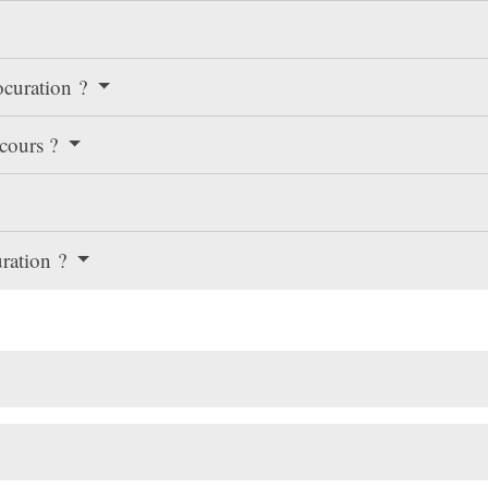
ocuration ?
 cours ?
uration ?