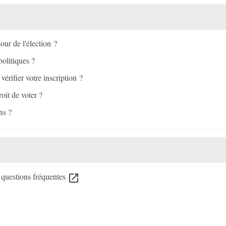
our de l'élection ?
politiques ?
vérifier votre inscription ?
oit de voter ?
ns ?
x questions fréquentes
open_in_new