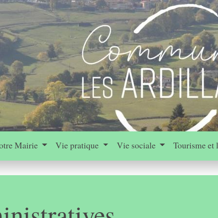
otre Mairie
Vie pratique
Vie sociale
Tourisme et 
nistratives