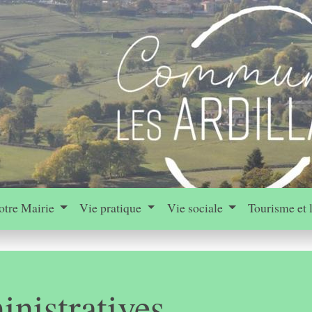
otre Mairie
Vie pratique
Vie sociale
Tourisme et 
nistratives