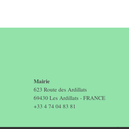
Contact &
horaires du
secrétariat
Mairie
623 Route des Ardillats
69430 Les Ardillats - FRANCE
+33 4 74 04 83 81
Mentions légales
-
Politique de confidenti