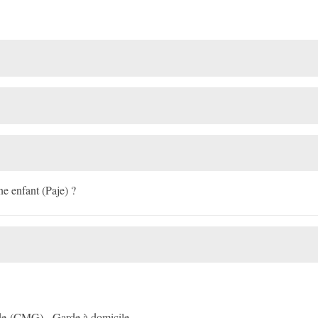
e enfant (Paje) ?
de (CMG) - Garde à domicile