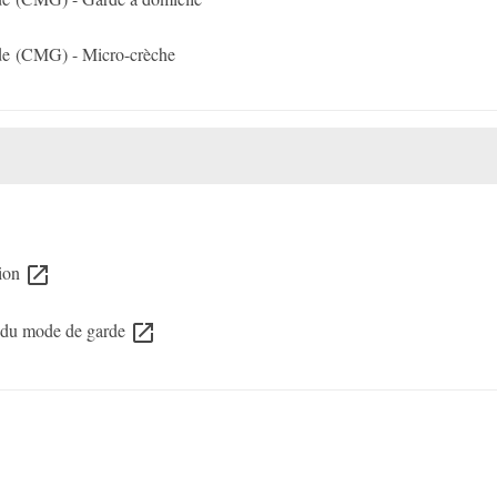
de (CMG) - Micro-crèche
tion
open_in_new
x du mode de garde
open_in_new