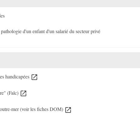
des
athologie d'un enfant d'un salarié du secteur privé
nnes handicapées
open_in_new
re" (Falc)
open_in_new
 l'outre-mer (voir les fiches DOM)
open_in_new