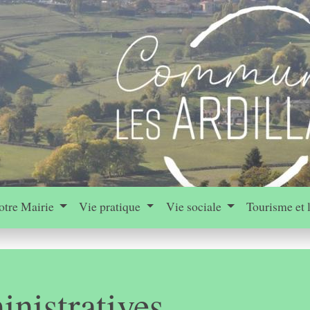
otre Mairie
Vie pratique
Vie sociale
Tourisme et 
nistratives