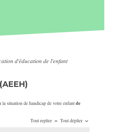
cation d'éducation de l'enfant
(AEEH)
de
 la situation de handicap de votre enfant
Tout replier
Tout déplier
keyboard_arrow_up
keyboard_arrow_down