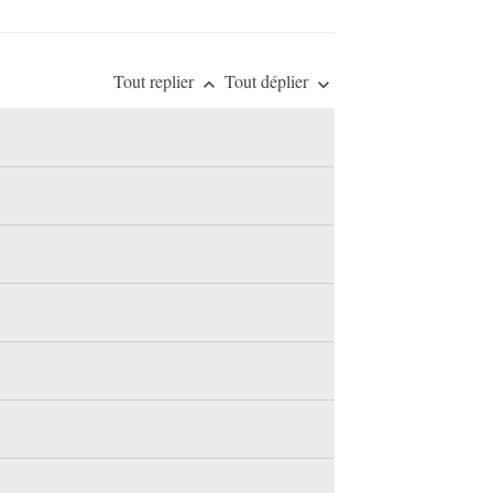
Tout replier
Tout déplier
keyboard_arrow_up
keyboard_arrow_down