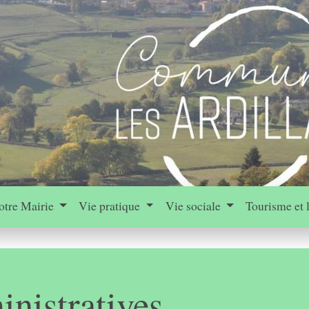
otre Mairie
Vie pratique
Vie sociale
Tourisme et 
nistratives