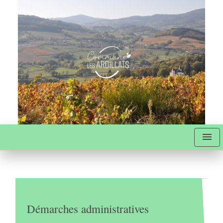
menu
Démarches administratives