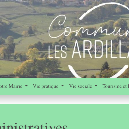
otre Mairie
Vie pratique
Vie sociale
Tourisme et 
nistratives