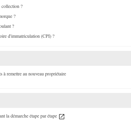
 collection ?
emorque ?
oulant ?
isoire d'immatriculation (CPI) ?
 à remettre au nouveau propriétaire
tant la démarche étape par étape
open_in_new