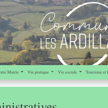
otre Mairie
Vie pratique
Vie sociale
Tourisme et 
nistratives