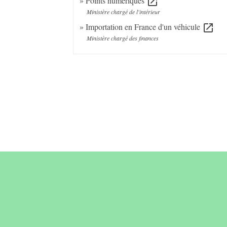
Points numériques
open_in_new
Ministère chargé de l'intérieur
Importation en France d'un véhicule
open_in_new
Ministère chargé des finances
Contact &
horaires du
secrétariat