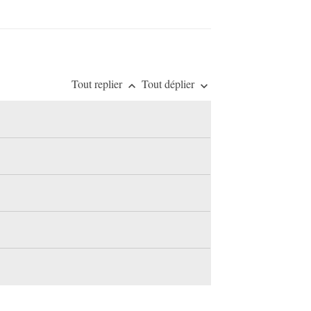
Tout replier
Tout déplier
keyboard_arrow_up
keyboard_arrow_down