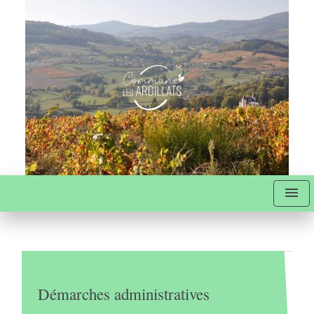
menu
Démarches administratives