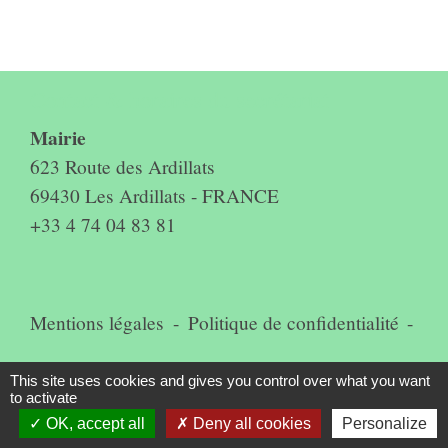
Contact & horaires du secrétariat
Mairie
623 Route des Ardillats
69430 Les Ardillats - FRANCE
+33 4 74 04 83 81
Mentions légales
-
Politique de confidentialité
-
Accessibilité
-
Plan du site
-
This site uses cookies and gives you control over what you want
to activate
Gestion des cookies
OK, accept all
Deny all cookies
Personalize