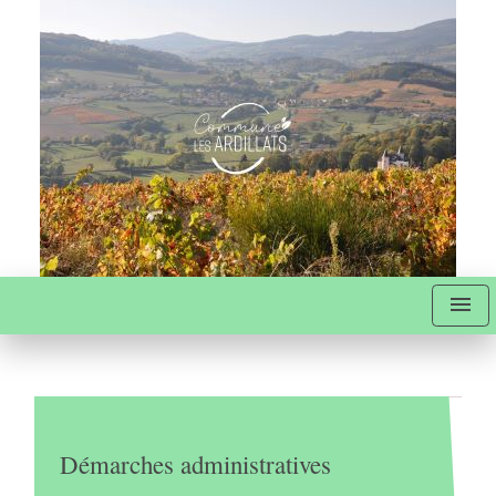
menu
Démarches administratives