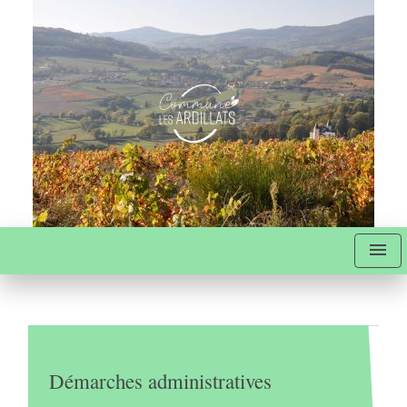
menu
Démarches administratives