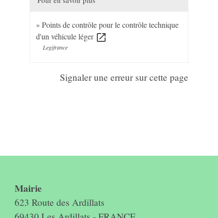
Points de contrôle pour le contrôle technique
d'un véhicule léger
open_in_new
Legifrance
Signaler une erreur sur cette page
Contact & horaires du secrétariat
Mairie
623 Route des Ardillats
69430 Les Ardillats - FRANCE