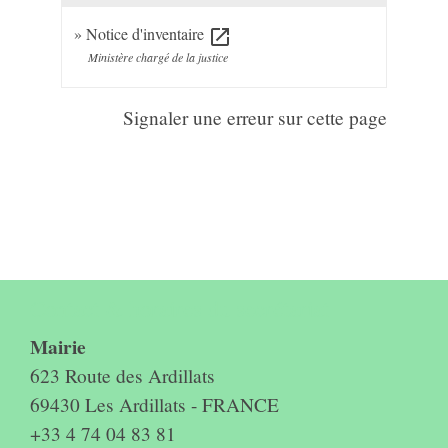
Notice d'inventaire
open_in_new
Ministère chargé de la justice
Signaler une erreur sur cette page
Contact & horaires du secrétariat
Mairie
623 Route des Ardillats
69430 Les Ardillats - FRANCE
+33 4 74 04 83 81