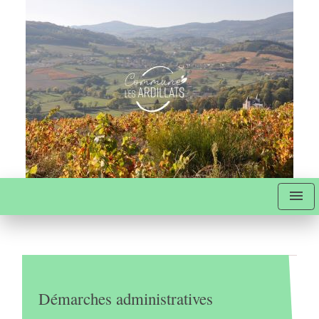
menu
Démarches administratives