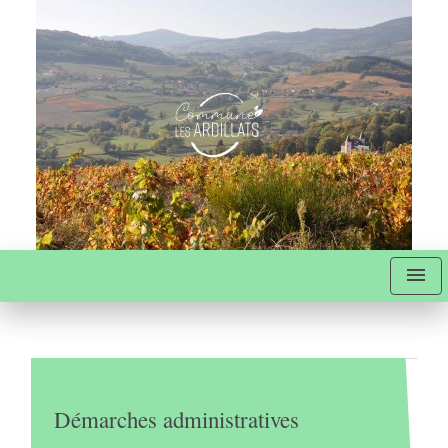
menu
Démarches administratives