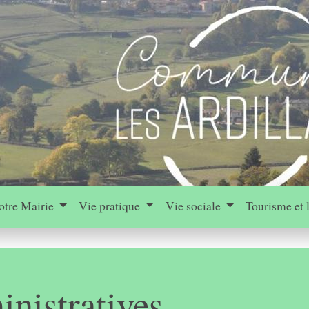
otre Mairie
Vie pratique
Vie sociale
Tourisme et 
nistratives