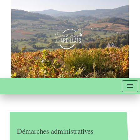
menu
Démarches administratives