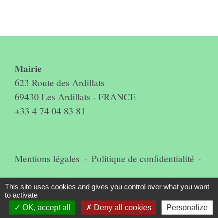
Contact & horaires du secrétariat
Mairie
623 Route des Ardillats
69430 Les Ardillats - FRANCE
+33 4 74 04 83 81
Mentions légales
-
Politique de confidentialité
-
Accessibilité
-
Plan du site
-
This site uses cookies and gives you control over what you want
to activate
Gestion des cookies
OK, accept all
Deny all cookies
Personalize