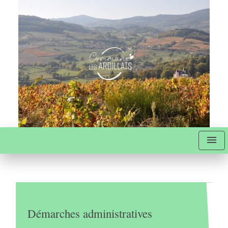
menu
Démarches administratives