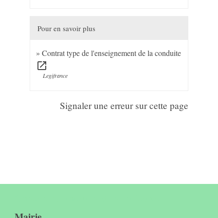
Pour en savoir plus
Contrat type de l'enseignement de la conduite
open_in_new
Legifrance
Signaler une erreur sur cette page
Contact & horaires du secrétariat
Mairie