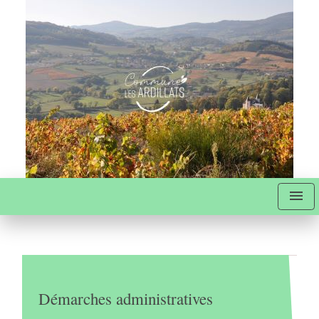
menu
Démarches administratives