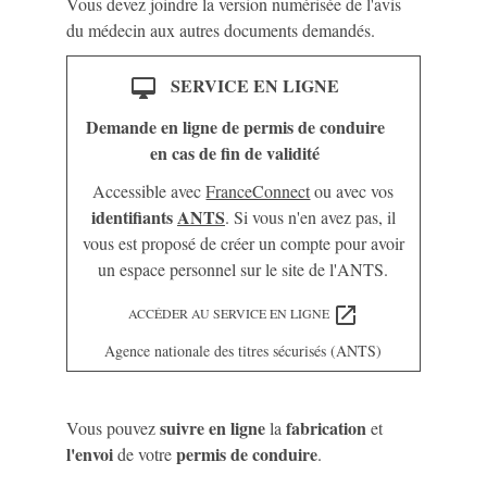
Vous devez joindre la version numérisée de l'avis
du médecin aux autres documents demandés.
SERVICE EN LIGNE
desktop_mac
Demande en ligne de permis de conduire
en cas de fin de validité
Accessible avec
FranceConnect
ou avec vos
identifiants
ANTS
. Si vous n'en avez pas, il
vous est proposé de créer un compte pour avoir
un espace personnel sur le site de l'ANTS.
open_in_new
ACCÉDER AU SERVICE EN LIGNE
Agence nationale des titres sécurisés (ANTS)
suivre en ligne
fabrication
Vous pouvez
la
et
l'envoi
permis de conduire
de votre
.