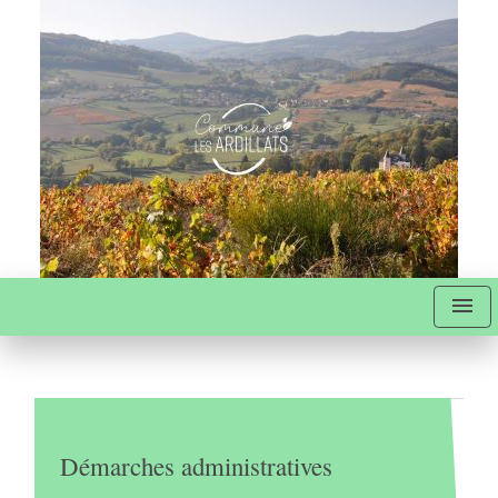
menu
Démarches administratives