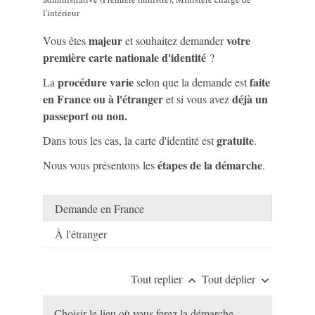
l'intérieur
majeur
votre
Vous êtes
et souhaitez demander
première carte nationale d'identité
?
procédure varie
faite
La
selon que la demande est
en France ou à l'étranger
déjà un
et si vous avez
passeport ou non.
gratuite
Dans tous les cas, la carte d'identité est
.
étapes de la démarche
Nous vous présentons les
.
Demande en France
À l'étranger
Tout replier
Tout déplier
keyboard_arrow_up
keyboard_arrow_down
Choisir le lieu où vous ferez la démarche