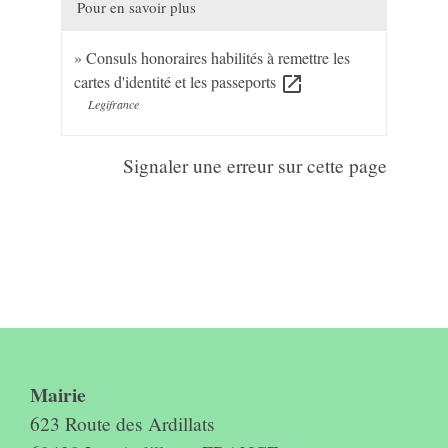
Pour en savoir plus
Consuls honoraires habilités à remettre les
cartes d'identité et les passeports
open_in_new
Legifrance
Signaler une erreur sur cette page
Contact & horaires du secrétariat
Mairie
623 Route des Ardillats