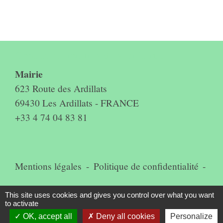
Contact & horaires du secrétariat
Mairie
623 Route des Ardillats
69430 Les Ardillats - FRANCE
+33 4 74 04 83 81
Mentions légales
-
Politique de confidentialité
-
Accessibilité
-
Plan du site
-
This site uses cookies and gives you control over what you want
to activate
Gestion des cookies
OK, accept all
Deny all cookies
Personalize