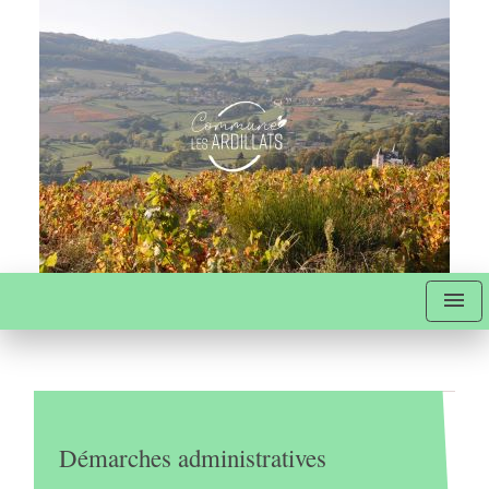
menu
Démarches administratives