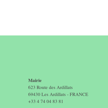
Contact &
horaires du
secrétariat
Mairie
623 Route des Ardillats
69430 Les Ardillats - FRANCE
+33 4 74 04 83 81