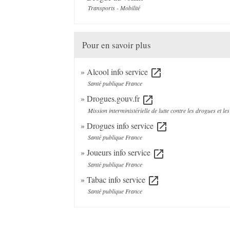
Transports - Mobilité
Pour en savoir plus
Alcool info service
open_in_new
Santé publique France
Drogues.gouv.fr
open_in_new
Mission interministérielle de lutte contre les drogues et le
Drogues info service
open_in_new
Santé publique France
Joueurs info service
open_in_new
Santé publique France
Tabac info service
open_in_new
Santé publique France