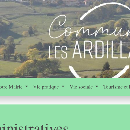
otre Mairie
Vie pratique
Vie sociale
Tourisme et 
nistratives