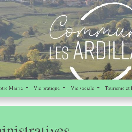
otre Mairie
Vie pratique
Vie sociale
Tourisme et 
nistratives