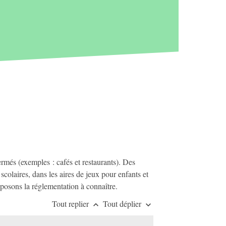
ermés (exemples : cafés et restaurants). Des
scolaires, dans les aires de jeux pour enfants et
xposons la réglementation à connaître.
Tout replier
Tout déplier
keyboard_arrow_up
keyboard_arrow_down