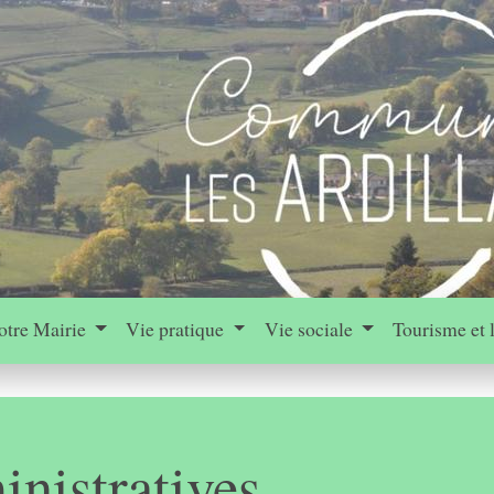
otre Mairie
Vie pratique
Vie sociale
Tourisme et 
nistratives