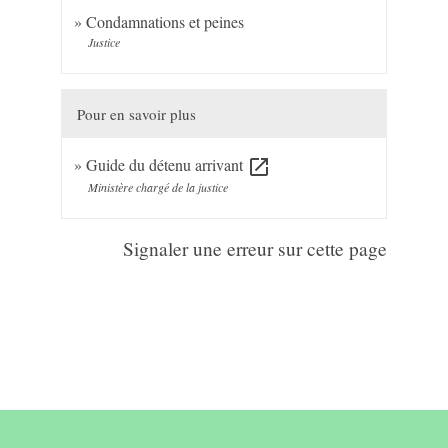
Condamnations et peines
Justice
Pour en savoir plus
Guide du détenu arrivant
open_in_new
Ministère chargé de la justice
Signaler une erreur sur cette page
Contact & horaires du secrétariat