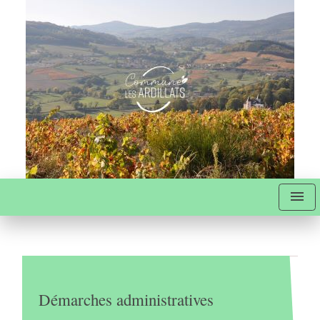
menu
Démarches administratives