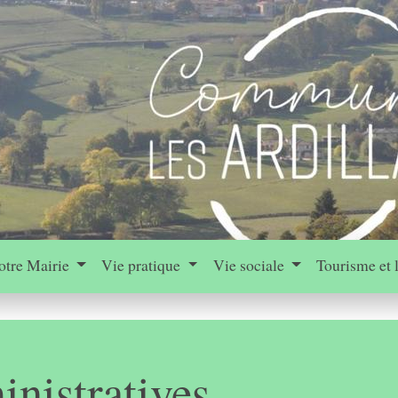
otre Mairie
Vie pratique
Vie sociale
Tourisme et 
nistratives