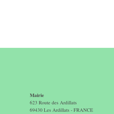
Contact &
horaires du
secrétariat
Mairie
623 Route des Ardillats
69430 Les Ardillats - FRANCE