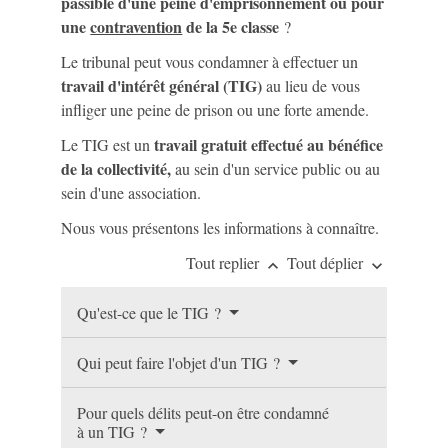
passible d'une peine d'emprisonnement ou pour
une
contravention
de la 5e classe
?
Le tribunal peut vous condamner à effectuer un
travail d'intérêt général (TIG)
au lieu de vous
infliger une peine de prison ou une forte amende.
travail gratuit effectué au bénéfice
Le TIG est un
de la collectivité,
au sein d'un service public ou au
sein d'une association.
Nous vous présentons les informations à connaître.
Tout replier
Tout déplier
keyboard_arrow_up
keyboard_arrow_down
Qu'est-ce que le TIG ?
Qui peut faire l'objet d'un TIG ?
Pour quels délits peut-on être condamné
à un TIG ?