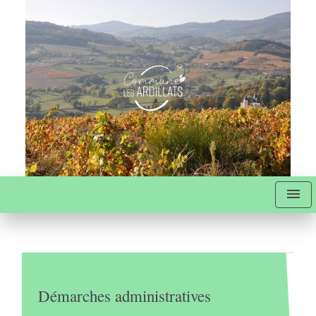
menu
Démarches administratives