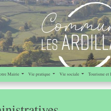
otre Mairie
Vie pratique
Vie sociale
Tourisme et 
nistratives