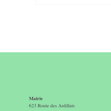
Contact &
horaires du
secrétariat
Mairie
623 Route des Ardillats