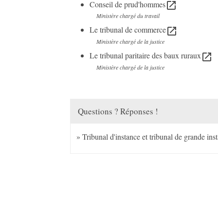
Conseil de prud'hommes
open_in_new
Ministère chargé du travail
Le tribunal de commerce
open_in_new
Ministère chargé de la justice
Le tribunal paritaire des baux ruraux
open_in_new
Ministère chargé de la justice
Questions ? Réponses !
Tribunal d'instance et tribunal de grande ins