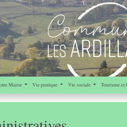
otre Mairie
Vie pratique
Vie sociale
Tourisme et 
nistratives