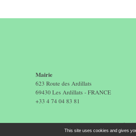
Contact &
horaires du
secrétariat
Mairie
623 Route des Ardillats
69430 Les Ardillats - FRANCE
+33 4 74 04 83 81
Mentions légales
-
Politique de confidenti
This site uses cookies and gives you