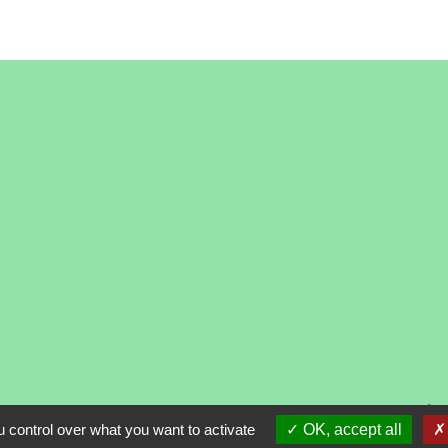
alité
-
Accessibilité
-
Plan du site
-
Gestion des cooki
 control over what you want to activate
OK, accept all