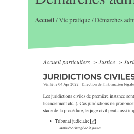
Accueil
Vie pratique
Démarches admi
/
/
Accueil particuliers
>
Justice
>
Juri
JURIDICTIONS CIVILE
Vérifié le 04 Apr 2022 - Direction de l'information légale
Les juridictions civiles de première instance sont
licenciement etc..). Ces juridictions ne prononc
stade de la procédure, le juge civil peut aussi i
Tribunal judiciaire
open_in_new
Ministère chargé de la justice