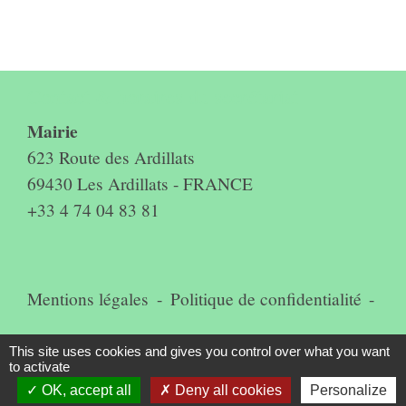
Contact & horaires du secrétariat
Mairie
623 Route des Ardillats
69430 Les Ardillats - FRANCE
+33 4 74 04 83 81
Mentions légales
-
Politique de confidentialité
-
Accessibilité
-
Plan du site
-
This site uses cookies and gives you control over what you want
to activate
Gestion des cookies
OK, accept all
Deny all cookies
Personalize