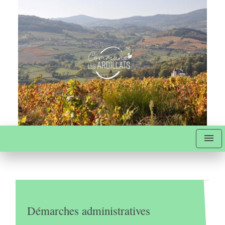
menu
Démarches administratives