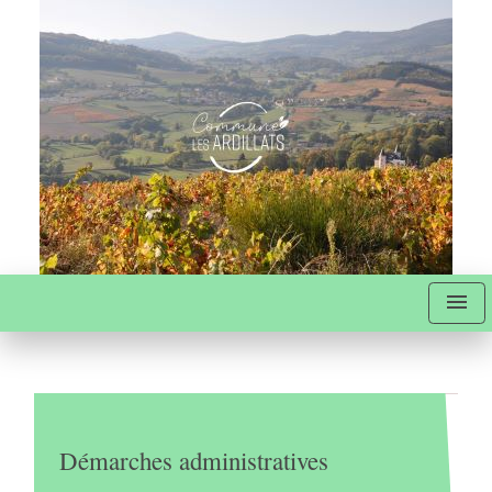
menu
Démarches administratives