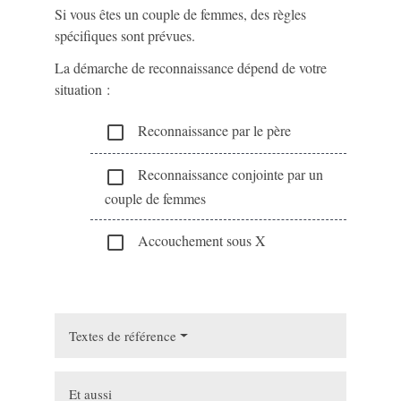
Si vous êtes un couple de femmes, des règles
spécifiques sont prévues.
La démarche de reconnaissance dépend de votre
situation :
Reconnaissance par le père
check_box_outline_blank
Reconnaissance conjointe par un
check_box_outline_blank
couple de femmes
Accouchement sous X
check_box_outline_blank
Textes de référence
Et aussi