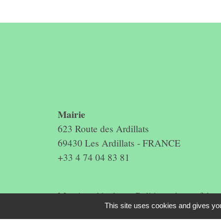
Contact &
horaires du
secrétariat
Mairie
623 Route des Ardillats
69430 Les Ardillats - FRANCE
+33 4 74 04 83 81
Mentions légales
-
Politique de confidenti
This site uses cookies and gives you