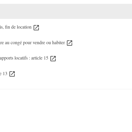
s, fin de location
open_in_new
dre au congé pour vendre ou habiter
open_in_new
pports locatifs : article 15
open_in_new
le 13
open_in_new