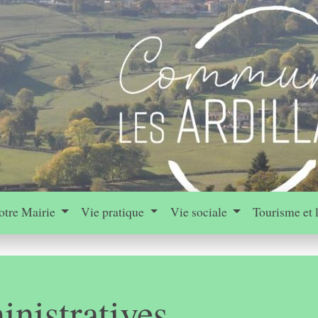
otre Mairie
Vie pratique
Vie sociale
Tourisme et 
nistratives