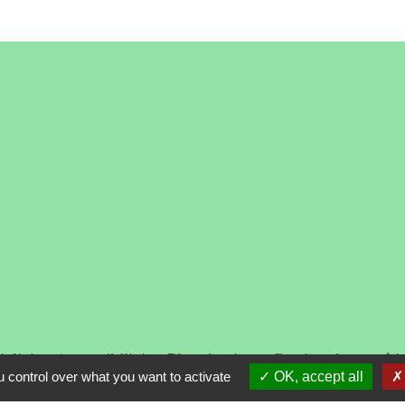
alité
-
Accessibilité
-
Plan du site
-
Gestion des cooki
 control over what you want to activate
OK, accept all