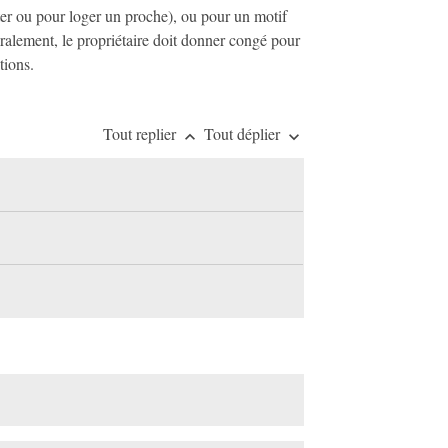
ter ou pour loger un proche), ou pour un motif
éralement, le propriétaire doit donner congé pour
tions.
Tout replier
Tout déplier
keyboard_arrow_up
keyboard_arrow_down