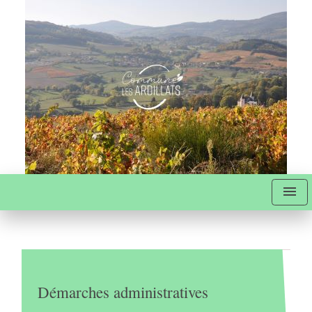
menu
Démarches administratives