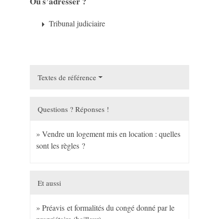
Où s’adresser ?
Tribunal judiciaire
arrow_right
Textes de référence
Questions ? Réponses !
Vendre un logement mis en location : quelles
sont les règles ?
Et aussi
Préavis et formalités du congé donné par le