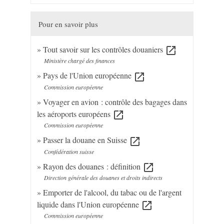
Pour en savoir plus
Tout savoir sur les contrôles douaniers
open_in_new
Ministère chargé des finances
Pays de l'Union européenne
open_in_new
Commission européenne
Voyager en avion : contrôle des bagages dans
les aéroports européens
open_in_new
Commission européenne
Passer la douane en Suisse
open_in_new
Confédération suisse
Rayon des douanes : définition
open_in_new
Direction générale des douanes et droits indirects
Emporter de l'alcool, du tabac ou de l'argent
liquide dans l'Union européenne
open_in_new
Commission européenne