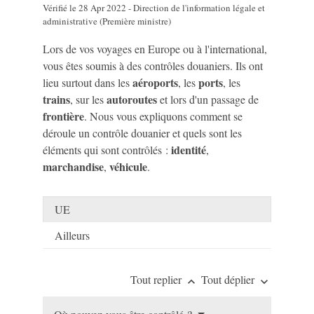
Vérifié le 28 Apr 2022 - Direction de l'information légale et
administrative (Première ministre)
Lors de vos voyages en Europe ou à l'international,
vous êtes soumis à des contrôles douaniers. Ils ont
aéroports
ports
lieu surtout dans les
, les
, les
trains
autoroutes
, sur les
et lors d'un passage de
frontière
. Nous vous expliquons comment se
déroule un contrôle douanier et quels sont les
identité
éléments qui sont contrôlés :
,
marchandise
véhicule
,
.
UE
Ailleurs
Tout replier
Tout déplier
keyboard_arrow_up
keyboard_arrow_down