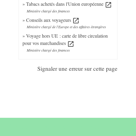
Tabacs achetés dans l'Union européenne
open_in_new
Ministère chargé des finances
Conseils aux voyageurs
open_in_new
Ministère chargé de l'Europe et des affaires étrangères
Voyage hors UE : carte de libre circulation
pour vos marchandises
open_in_new
Ministère chargé des finances
Signaler une erreur sur cette page
Contact & horaires du secrétariat