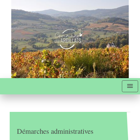
menu
Démarches administratives