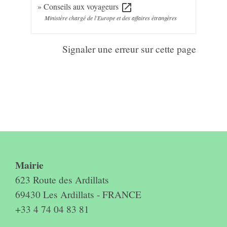
Conseils aux voyageurs
open_in_new
Ministère chargé de l'Europe et des affaires étrangères
Signaler une erreur sur cette page
Contact & horaires du secrétariat
Mairie
623 Route des Ardillats
69430 Les Ardillats - FRANCE
+33 4 74 04 83 81