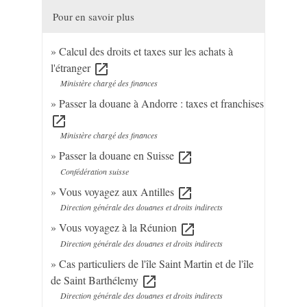
Pour en savoir plus
Calcul des droits et taxes sur les achats à
l'étranger
open_in_new
Ministère chargé des finances
Passer la douane à Andorre : taxes et franchises
open_in_new
Ministère chargé des finances
Passer la douane en Suisse
open_in_new
Confédération suisse
Vous voyagez aux Antilles
open_in_new
Direction générale des douanes et droits indirects
Vous voyagez à la Réunion
open_in_new
Direction générale des douanes et droits indirects
Cas particuliers de l'île Saint Martin et de l'île
de Saint Barthélemy
open_in_new
Direction générale des douanes et droits indirects