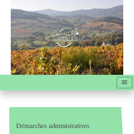
menu
Démarches administratives