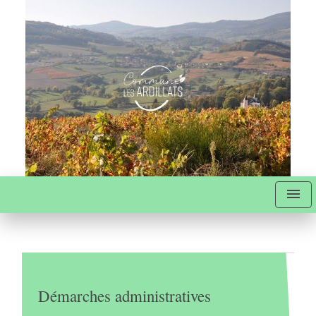
menu
Démarches administratives