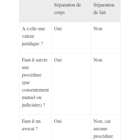
Séparation de
Séparation
corps
de fait
A-t-elle une
Oui
Non
valeur
juridique ?
Faut-il suivre
Oui
Non
une
procédure
(par
consentement
mutuel ou
judiciaire) ?
Faut-il un
Oui
Non, car
avocat ?
aucune
procédure