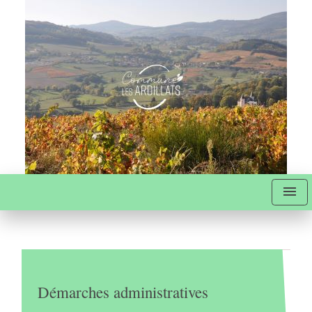
menu
Démarches administratives