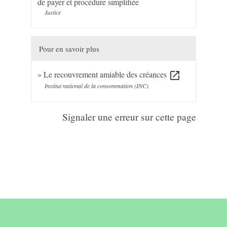
de payer et procédure simplifiée
Justice
Pour en savoir plus
Le recouvrement amiable des créances
open_in_new
Institut national de la consommation (INC)
Signaler une erreur sur cette page
Contact & horaires du secrétariat