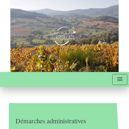
menu
Démarches administratives