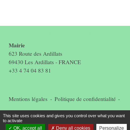
Contact & horaires du secrétariat
Mairie
623 Route des Ardillats
69430 Les Ardillats - FRANCE
+33 4 74 04 83 81
Mentions légales
-
Politique de confidentialité
-
Accessibilité
-
Plan du site
-
This site uses cookies and gives you control over what you want
to activate
Gestion des cookies
OK, accept all
Deny all cookies
Personalize