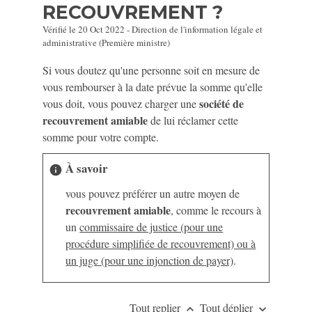
RECOUVREMENT ?
Vérifié le 20 Oct 2022 - Direction de l'information légale et
administrative (Première ministre)
Si vous doutez qu'une personne soit en mesure de
vous rembourser à la date prévue la somme qu'elle
société de
vous doit, vous pouvez charger une
recouvrement amiable
de lui réclamer cette
somme pour votre compte.
À savoir
info
vous pouvez préférer un autre moyen de
recouvrement amiable
, comme le recours à
un
commissaire de justice (pour une
procédure simplifiée de recouvrement) ou à
un juge (pour une injonction de payer)
.
Tout replier
Tout déplier
keyboard_arrow_up
keyboard_arrow_down