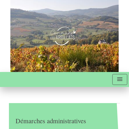
menu
Démarches administratives