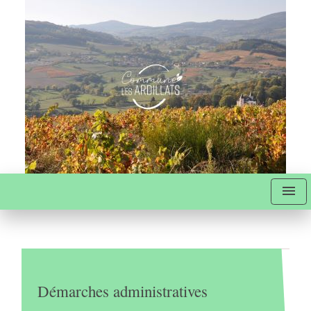
menu
Démarches administratives