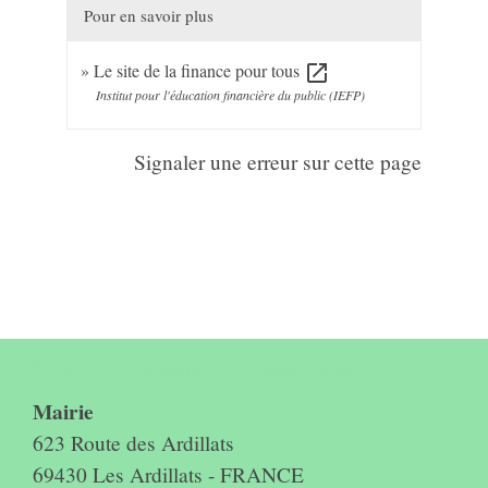
Pour en savoir plus
Le site de la finance pour tous
open_in_new
Institut pour l'éducation financière du public (IEFP)
Signaler une erreur sur cette page
Contact & horaires du secrétariat
Mairie
623 Route des Ardillats
69430 Les Ardillats - FRANCE