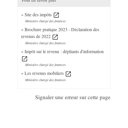
Site des impôts
open_in_new
Ministère chargé des finances
Brochure pratique 2023 - Déclaration des
revenus de 2022
open_in_new
Ministère chargé des finances
Impôt sur le revenu : dépliants d'information
open_in_new
Ministère chargé des finances
Les revenus mobiliers
open_in_new
Ministère chargé des finances
Signaler une erreur sur cette page