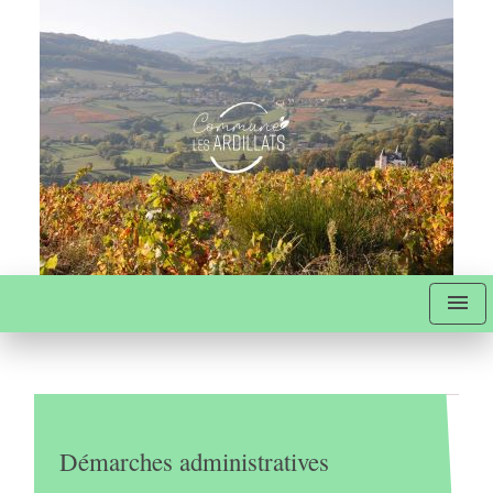
menu
Démarches administratives