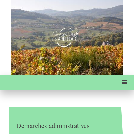
menu
Démarches administratives