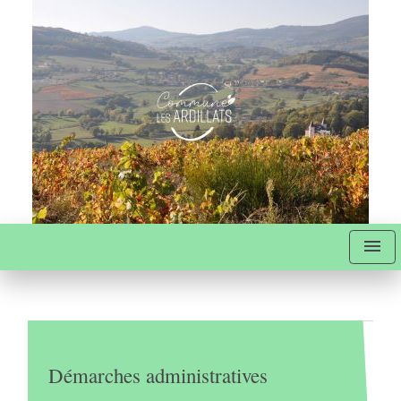
menu
Démarches administratives