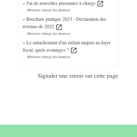
J'ai de nouvelles personnes à charge
open_in_new
Ministère chargé des finances
Brochure pratique 2023 - Déclaration des
revenus de 2022
open_in_new
Ministère chargé des finances
Le rattachement d'un enfant majeur au foyer
fiscal, quels avantages ?
open_in_new
Ministère chargé des finances
Signaler une erreur sur cette page
Contact & horaires du secrétariat