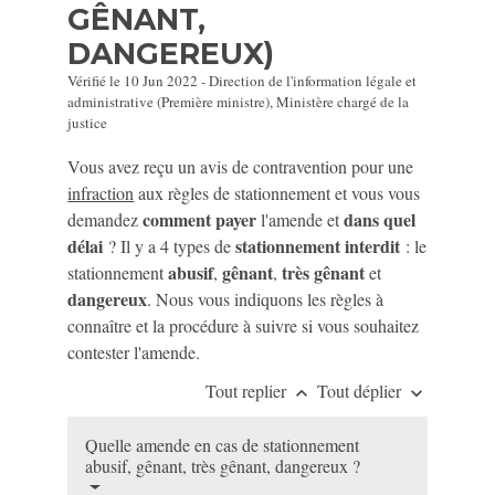
GÊNANT,
DANGEREUX)
Vérifié le 10 Jun 2022 - Direction de l'information légale et
administrative (Première ministre), Ministère chargé de la
justice
Vous avez reçu un avis de contravention pour une
infraction
aux règles de stationnement et vous vous
comment payer
dans quel
demandez
l'amende et
délai
stationnement interdit
? Il y a 4 types de
: le
abusif
gênant
très gênant
stationnement
,
,
et
dangereux
. Nous vous indiquons les règles à
connaître et la procédure à suivre si vous souhaitez
contester l'amende.
Tout replier
Tout déplier
keyboard_arrow_up
keyboard_arrow_down
Quelle amende en cas de stationnement
abusif, gênant, très gênant, dangereux ?