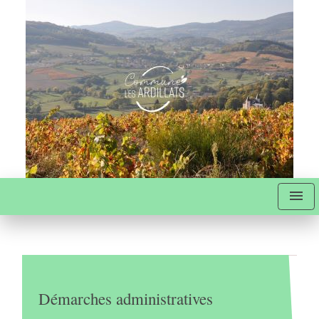
menu
Démarches administratives