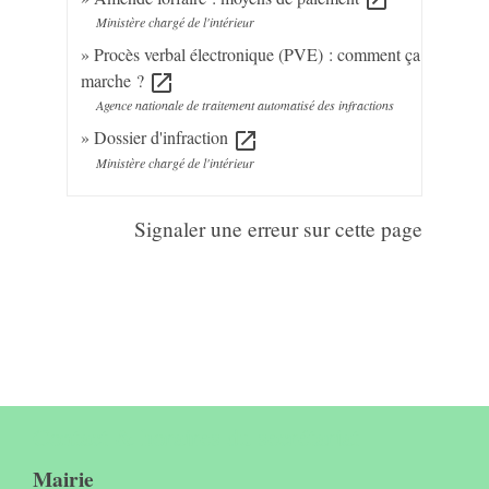
open_in_new
Ministère chargé de l'intérieur
Procès verbal électronique (PVE) : comment ça
marche ?
open_in_new
Agence nationale de traitement automatisé des infractions
Dossier d'infraction
open_in_new
Ministère chargé de l'intérieur
Signaler une erreur sur cette page
Contact & horaires du secrétariat
Mairie