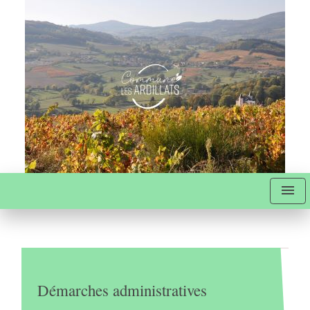
menu
Démarches administratives