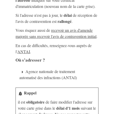
l'adresse
indiquée sur votre certificat
d'immatriculation (nouveau nom de la carte grise).
délai
Si l'adresse n'est pas à jour, le
de réception de
rallongé
l'avis de contravention est
.
Vous risquez aussi de
recevoir un avis d'amende
majorée sans recevoir l'avis de contravention initial
.
En cas de difficultés, renseignez-vous auprès de
l'
ANTAI
.
Où s’adresser ?
Agence nationale de traitement
arrow_right
automatisé des infractions (ANTAI)
Rappel
notification_important
obligatoire
il est
de
faire modifier l'adresse sur
délai d'1 mois
votre carte grise
dans le
suivant le