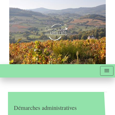
menu
Démarches administratives