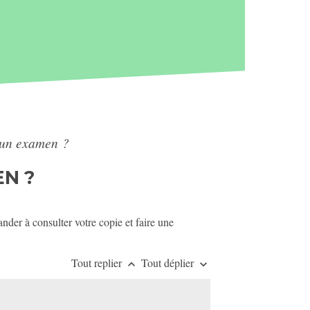
à un examen ?
N ?
der à consulter votre copie et faire une
Tout replier
Tout déplier
keyboard_arrow_up
keyboard_arrow_down