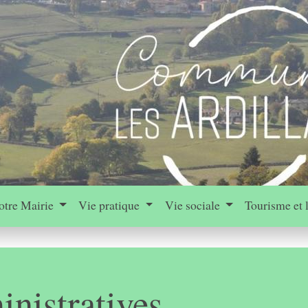
otre Mairie
Vie pratique
Vie sociale
Tourisme et 
nistratives